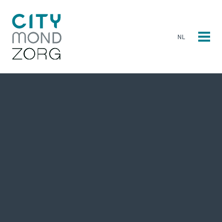
NL
NL
EN