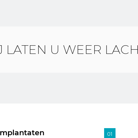
J LATEN U WEER LAC
implantaten
01