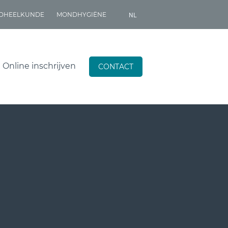
NL
DHEELKUNDE
MONDHYGIËNE
NL
EN
Online inschrijven
CONTACT