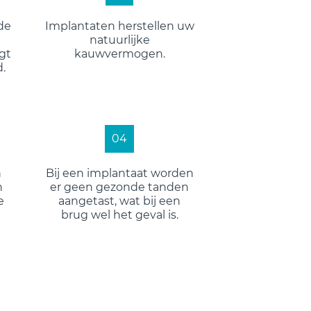
de
Implantaten herstellen uw
natuurlijke
jgt
kauwvermogen.
.
04
n
Bij een implantaat worden
n
er geen gezonde tanden
e
aangetast, wat bij een
brug wel het geval is.