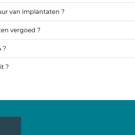
uur van implantaten ?
en vergoed ?
4 ?
it ?