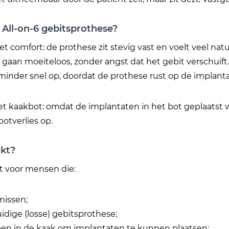
 All-on-6 gebitsprothese?
t comfort: de prothese zit stevig vast en voelt veel natu
gaan moeiteloos, zonder angst dat het gebit verschuift. O
inder snel op, doordat de prothese rust op de implantat
t kaakbot: omdat de implantaten in het bot geplaatst wo
otverlies op.
ikt?
t voor mensen die:
missen;
idige (losse) gebitsprothese;
en in de kaak om implantaten te kunnen plaatsen;