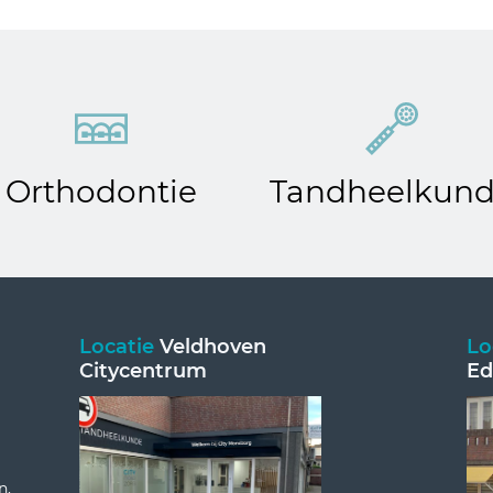
Orthodontie
Tandheelkun
Locatie
Veldhoven
Lo
Citycentrum
Ed
n,