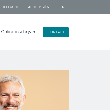
NL
DHEELKUNDE
MONDHYGIËNE
NL
EN
Online inschrijven
CONTACT