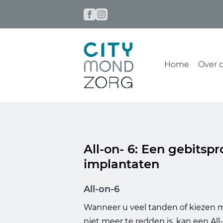
Home
Over d
All-on- 6: Een gebitsp
implantaten
All-on-6
Wanneer u veel tanden of kiezen m
niet meer te redden is, kan een Al