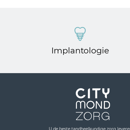
Implantologie
U de beste tandheelkundige zorg levere