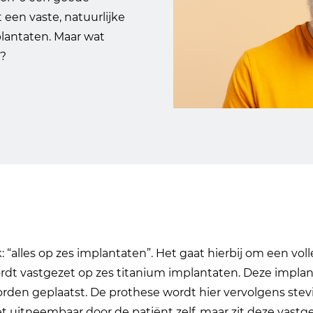
 een vaste, natuurlijke
lantaten. Maar wat
n?
k: “alles op zes implantaten”. Het gaat hierbij om een vo
ordt vastgezet op zes titanium implantaten. Deze implan
rden geplaatst. De prothese wordt hier vervolgens stevi
niet uitneembaar door de patiënt zelf, maar zit deze vastg