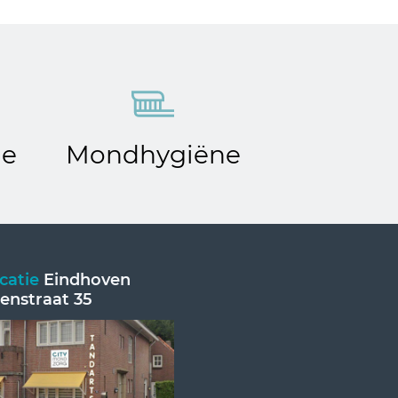
de
Mondhygiëne
catie
Eindhoven
enstraat 35