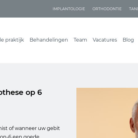
IMPLANTOLOGIE
ORTHODONTIE
TAN
e praktijk
Behandelingen
Team
Vacatures
Blog
rothese op 6
ist of wanneer uw gebit
l-on-6 een goede